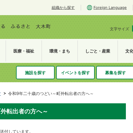
組織から探す
Foreign Language
文字サイズ
医療・福祉
環境・まち
しごと・産業
文
施設を探す
イベントを探す
募集を探す
ツ
令和9年二十歳のつどい～町外転出者の方へ～
町外転出者の方へ～
送付しています。