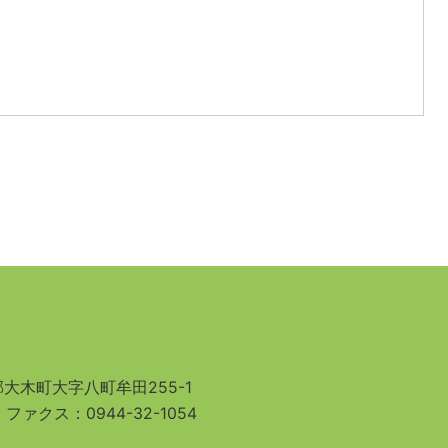
大木町大字八町牟田255-1
3
ファクス：0944-32-1054