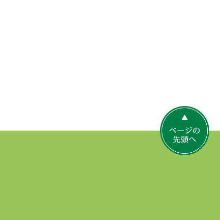
ペ
ー
ジ
の
先
頭
へ